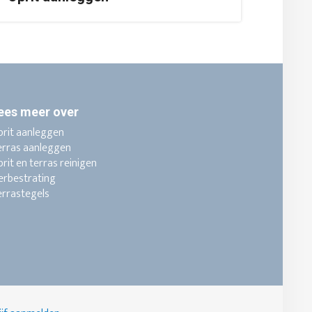
ees meer over
prit aanleggen
erras aanleggen
rit en terras reinigen
erbestrating
errastegels