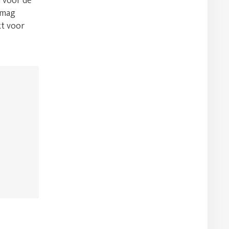
n voor de
 mag
kt voor