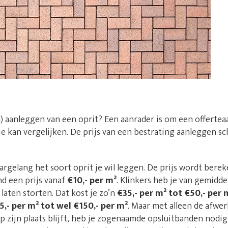
n) aanleggen van een oprit? Een aanrader is om een offertea
 je kan vergelijken. De prijs van een bestrating aanleggen sc
naargelang het soort oprit je wil leggen. De prijs wordt bere
nd een prijs vanaf
€10,- per m²
. Klinkers heb je van gemidd
laten storten. Dat kost je zo’n
€35,- per m² tot €50,- per 
5,- per m² tot wel €150,- per m²
. Maar met alleen de afwe
 op zijn plaats blijft, heb je zogenaamde opsluitbanden nodig