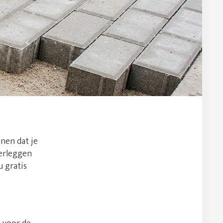
enen dat je
herleggen
u gratis