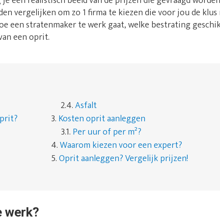
g je een realistisch beeld van de prijzen die gevraagd worde
den vergelijken om zo 1 firma te kiezen die voor jou de klus
hoe een stratenmaker te werk gaat, welke bestrating geschi
van een oprit.
2.4.
Asfalt
prit?
3.
Kosten oprit aanleggen
3.1.
Per uur of per m²?
4.
Waarom kiezen voor een expert?
5.
Oprit aanleggen? Vergelijk prijzen!
e werk?