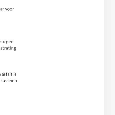
aar voor
 zorgen
estrating
asfalt is
 kasseien