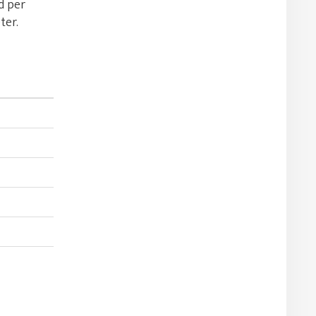
d per
ter.