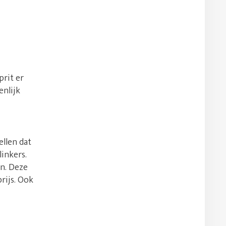
prit er
enlijk
ellen dat
inkers.
en. Deze
rijs. Ook