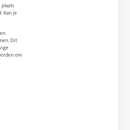
 plaats
. Kan je
een
nen. Dit
vige
 worden om