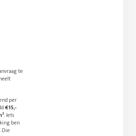
anvraag te
heelt
kend per
eld
€15,-
m²
. Iets
rking ben
. Die