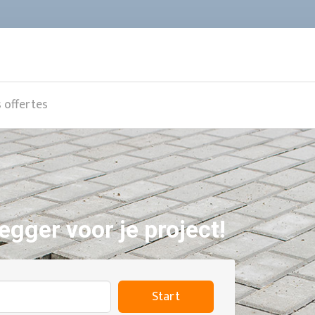
s offertes
egger voor je project!
Start