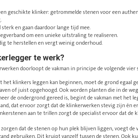
 een geschikte klinker: getrommelde stenen voor een authen
.
l sterk en gaan daardoor lange tijd mee.
 legverband om een unieke uitstraling te realiseren.
ig te herstellen en vergt weinig onderhoud.
kerlegger te werk?
erwerken doorloopt de vakman in principe de volgende vier 
at het klinkers leggen kan beginnen, moet de grond egaal 
aven of juist opgehoogd. Ook worden planten die in de weg 
neer de ondergrond gereed is, begint de vakman met het leg
band, dat ervoor zorgt dat de klinkerwerken stevig zijn én e
inkerstenen aan te trillen zorgt de specialist ervoor dat de 
 zorgen dat de stenen op hun plek blijven liggen, voegt de
and gebruiken. Dit kruipt vanzelf tussen de stenen. Ook k