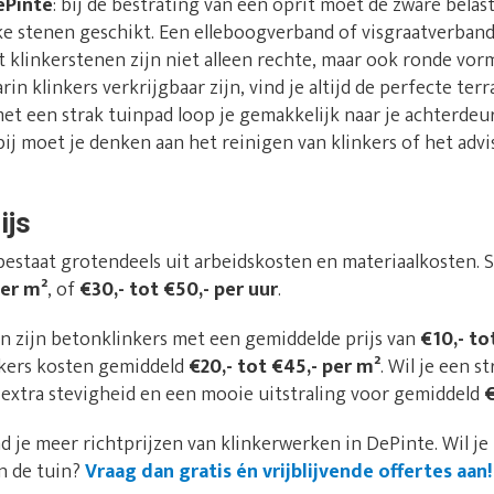
ePinte
: bij de bestrating van een oprit moet de zware belas
ke stenen geschikt. Een elleboogverband of visgraatverband
t klinkerstenen zijn niet alleen rechte, maar ook ronde vor
n klinkers verkrijgbaar zijn, vind je altijd de perfecte terr
met een strak tuinpad loop je gemakkelijk naar je achterdeur
rbij moet je denken aan het reinigen van klinkers of het adv
ijs
bestaat grotendeels uit arbeidskosten en materiaalkosten.
per m²
, of
€30,- tot €50,- per uur
.
n zijn betonklinkers met een gemiddelde prijs van
€10,- to
nkers kosten gemiddeld
€20,- tot €45,- per m²
. Wil je een 
extra stevigheid en een mooie uitstraling voor gemiddeld
€
nd je meer richtprijzen van klinkerwerken in DePinte. Wil je 
in de tuin?
Vraag dan gratis én vrijblijvende offertes aan!