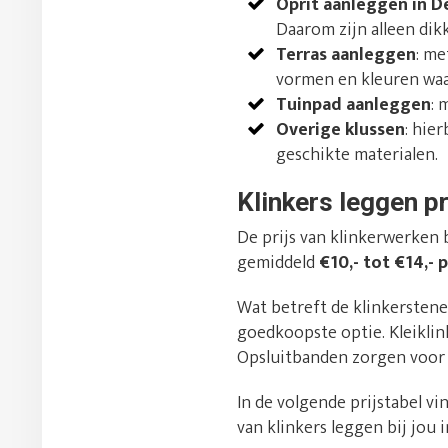
Oprit aanleggen in D
Daarom zijn alleen dik
Terras aanleggen
: me
vormen en kleuren waari
Tuinpad aanleggen
: 
Overige klussen
: hie
geschikte materialen.
Klinkers leggen pr
De prijs van klinkerwerken 
gemiddeld
€10,- tot €14,- 
Wat betreft de klinkerstene
goedkoopste optie. Kleikli
Opsluitbanden zorgen voor 
In de volgende prijstabel vi
van klinkers leggen bij jou 