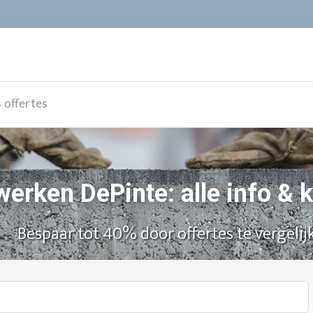
s offertes
werken DePinte: alle info &
Bespaar tot 40% door offertes te vergelij