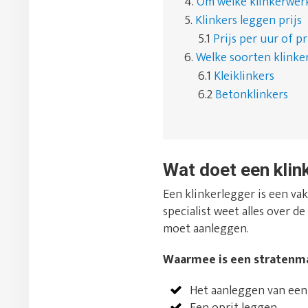
4.
Om welke klinkerwer
5.
Klinkers leggen prijs
5.1
Prijs per uur of pr
6.
Welke soorten klinker
6.1
Kleiklinkers
6.2
Betonklinkers
Wat doet een klin
Een klinkerlegger is een vak
specialist weet alles over 
moet aanleggen.
Waarmee is een stratenma
Het aanleggen van een 
Een oprit leggen