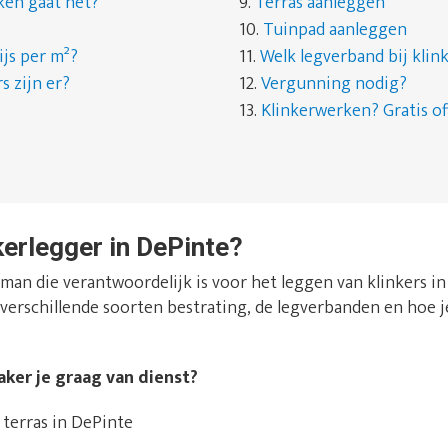
ken gaat het?
9.
Terras aanleggen
10.
Tuinpad aanleggen
ijs per m²?
11.
Welk legverband bij kli
s zijn er?
12.
Vergunning nodig?
13.
Klinkerwerken? Gratis of
kerlegger in DePinte?
man die verantwoordelijk is voor het leggen van klinkers in j
de verschillende soorten bestrating, de legverbanden en ho
ker je graag van dienst?
terras in DePinte