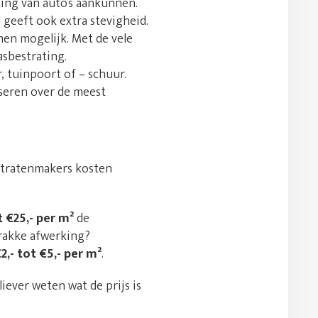
ting van auto’s aankunnen.
 geeft ook extra stevigheid.
men mogelijk. Met de vele
asbestrating.
, tuinpoort of – schuur.
iseren over de meest
 Stratenmakers kosten
t €25,- per m²
de
strakke afwerking?
2,- tot €5,- per m²
.
liever weten wat de prijs is