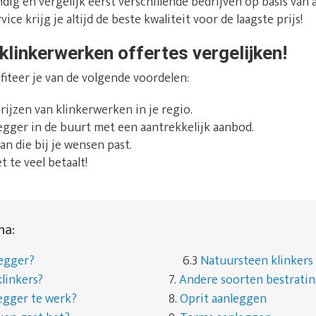
dig en vergelijk eerst verschillende bedrijven op basis van 
ice krijg je altijd de beste kwaliteit voor de laagste prijs!
klinkerwerken offertes vergelijken!
fiteer je van de volgende voordelen:
prijzen van klinkerwerken in je regio.
rlegger in de buurt met een aantrekkelijk aanbod.
an die bij je wensen past.
t te veel betaalt!
na:
legger?
6.3
Natuursteen klinkers
linkers?
7.
Andere soorten bestrati
egger te werk?
8.
Oprit aanleggen