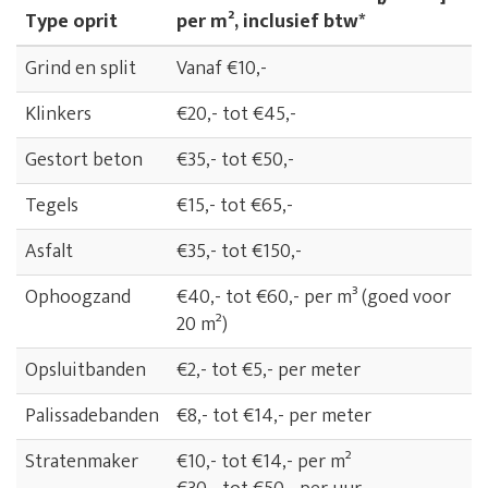
Type oprit
per m², inclusief btw*
Grind en split
Vanaf €10,-
Klinkers
€20,- tot €45,-
Gestort beton
€35,- tot €50,-
Tegels
€15,- tot €65,-
Asfalt
€35,- tot €150,-
Ophoogzand
€40,- tot €60,- per m³ (goed voor
20 m²)
Opsluitbanden
€2,- tot €5,- per meter
Palissadebanden
€8,- tot €14,- per meter
Stratenmaker
€10,- tot €14,- per m²