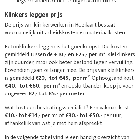
legverbanden of het reinigen van klinkers.
Klinkers leggen prijs
De prijs van klinkerwerken in Hoeilaart bestaat
voornamelijk uit arbeidskosten en materiaalkosten.
Betonklinkers leggen is het goedkoopst. Die kosten
gemiddeld tussen de
€10,- en €25,- per m²
. Kleiklinkers
zijn duurder, maar ook beter bestand tegen vervuiling.
Bovendien gaan ze langer mee. De prijs van kleiklinkers
is gemiddeld
€20,- tot €45,- per m²
. Ophoogzand kost
€40,- tot €60,- per m³
en opsluitbanden koop je voor
ongeveer
€2,- tot €5,- per meter
.
Wat kost een bestratingsspecialist? Een vakman kost
€10,- tot €14,-
per m² of
€30,- tot €50,-
per uur,
afhankelijk van wat je met hem afspreekt.
In de volgende tabel vind je een handig overzicht van