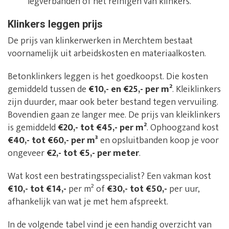
legverbanden of het reinigen van klinkers.
Klinkers leggen prijs
De prijs van klinkerwerken in Merchtem bestaat
voornamelijk uit arbeidskosten en materiaalkosten.
Betonklinkers leggen is het goedkoopst. Die kosten
gemiddeld tussen de
€10,- en €25,- per m²
. Kleiklinkers
zijn duurder, maar ook beter bestand tegen vervuiling.
Bovendien gaan ze langer mee. De prijs van kleiklinkers
is gemiddeld
€20,- tot €45,- per m²
. Ophoogzand kost
€40,- tot €60,- per m³
en opsluitbanden koop je voor
ongeveer
€2,- tot €5,- per meter
.
Wat kost een bestratingsspecialist? Een vakman kost
€10,- tot €14,-
per m² of
€30,- tot €50,-
per uur,
afhankelijk van wat je met hem afspreekt.
In de volgende tabel vind je een handig overzicht van