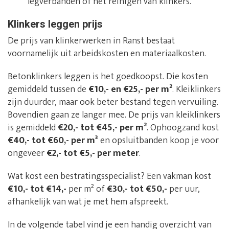
legverbanden of het reinigen van klinkers.
Klinkers leggen prijs
De prijs van klinkerwerken in Ranst bestaat
voornamelijk uit arbeidskosten en materiaalkosten.
Betonklinkers leggen is het goedkoopst. Die kosten
gemiddeld tussen de
€10,- en €25,- per m²
. Kleiklinkers
zijn duurder, maar ook beter bestand tegen vervuiling.
Bovendien gaan ze langer mee. De prijs van kleiklinkers
is gemiddeld
€20,- tot €45,- per m²
. Ophoogzand kost
€40,- tot €60,- per m³
en opsluitbanden koop je voor
ongeveer
€2,- tot €5,- per meter
.
Wat kost een bestratingsspecialist? Een vakman kost
€10,- tot €14,-
per m² of
€30,- tot €50,-
per uur,
afhankelijk van wat je met hem afspreekt.
In de volgende tabel vind je een handig overzicht van