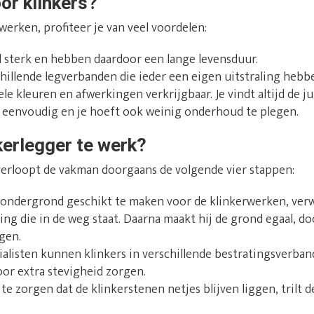
or klinkers?
werken, profiteer je van veel voordelen:
l sterk en hebben daardoor een lange levensduur.
chillende legverbanden die ieder een eigen uitstraling hebb
ele kleuren en afwerkingen verkrijgbaar. Je vindt altijd de j
en eenvoudig en je hoeft ook weinig onderhoud te plegen.
kerlegger te werk?
 verloopt de vakman doorgaans de volgende vier stappen:
ndergrond geschikt te maken voor de klinkerwerken, verwi
ing die in de weg staat. Daarna maakt hij de grond egaal, do
gen.
alisten kunnen klinkers in verschillende bestratingsverban
oor extra stevigheid zorgen.
e zorgen dat de klinkerstenen netjes blijven liggen, trilt d