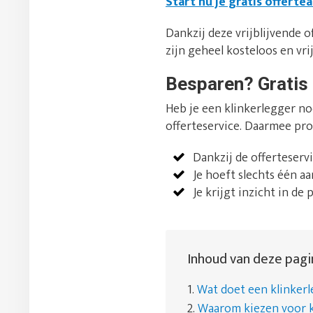
Start nu je gratis offerte
Dankzij deze vrijblijvende of
zijn geheel kosteloos en vrij
Besparen? Gratis 
Heb je een klinkerlegger no
offerteservice. Daarmee pro
Dankzij de offerteserv
Je hoeft slechts één a
Je krijgt inzicht in de 
Inhoud van deze pagi
1.
Wat doet een klinker
2.
Waarom kiezen voor k