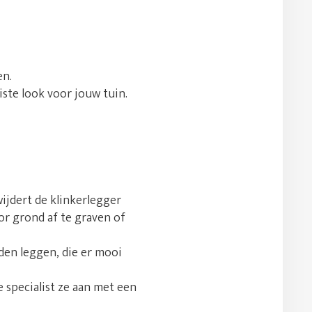
en.
uiste look voor jouw tuin.
jdert de klinkerlegger
or grond af te graven of
den leggen, die er mooi
e specialist ze aan met een