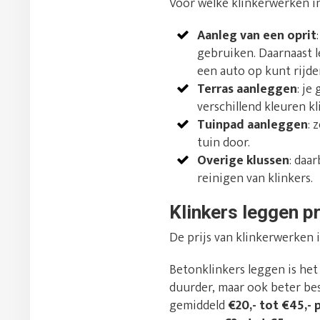
Voor welke klinkerwerken in
Aanleg van een oprit
gebruiken. Daarnaast l
een auto op kunt rijde
Terras aanleggen
: je
verschillend kleuren k
Tuinpad aanleggen
: 
tuin door.
Overige klussen
: daa
reinigen van klinkers.
Klinkers leggen pr
De prijs van klinkerwerken 
Betonklinkers leggen is he
duurder, maar ook beter bes
gemiddeld
€20,- tot €45,- 