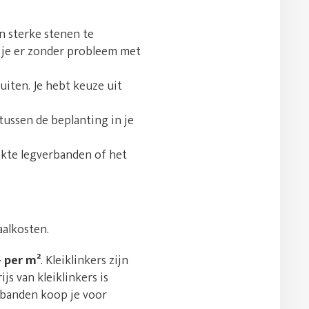
n sterke stenen te
t je er zonder probleem met
uiten. Je hebt keuze uit
tussen de beplanting in je
ikte legverbanden of het
aalkosten.
- per m²
. Kleiklinkers zijn
s van kleiklinkers is
tbanden koop je voor