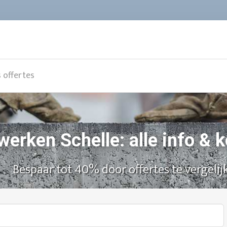
s offertes
werken Schelle: alle info &
Bespaar tot 40% door offertes te vergelij