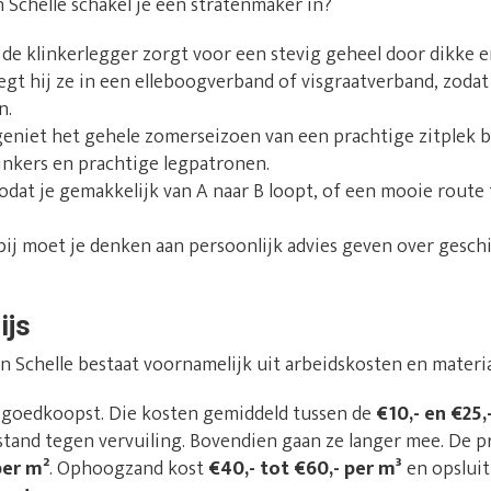
 Schelle schakel je een stratenmaker in?
: de klinkerlegger zorgt voor een stevig geheel door dikke e
egt hij ze in een elleboogverband of visgraatverband, zoda
n.
 geniet het gehele zomerseizoen van een prachtige zitplek b
linkers en prachtige legpatronen.
zodat je gemakkelijk van A naar B loopt, of een mooie route 
rbij moet je denken aan persoonlijk advies geven over gesch
ijs
in Schelle bestaat voornamelijk uit arbeidskosten en materi
t goedkoopst. Die kosten gemiddeld tussen de
€10,- en €25,
tand tegen vervuiling. Bovendien gaan ze langer mee. De prij
per m²
. Ophoogzand kost
€40,- tot €60,- per m³
en opslui