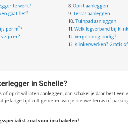
egger te werk?
8.
Oprit aanleggen
ken gaat het?
9.
Terras aanleggen
10.
Tuinpad aanleggen
ijs per m²?
11.
Welk legverband bij kli
s zijn er?
12.
Vergunning nodig?
13.
Klinkerwerken? Gratis of
kerlegger in Schelle?
 of oprit wil laten aanleggen, dan schakel je daar best een
at je lange tijd zult genieten van je nieuwe terras of parking
gsspecialist zoal voor inschakelen?