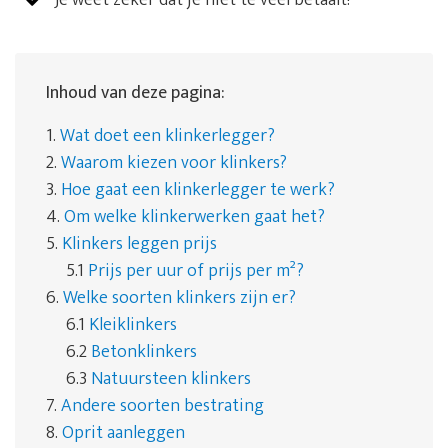
Je weet zeker dat je niet te veel betaalt!
Inhoud van deze pagina:
1.
Wat doet een klinkerlegger?
2.
Waarom kiezen voor klinkers?
3.
Hoe gaat een klinkerlegger te werk?
4.
Om welke klinkerwerken gaat het?
5.
Klinkers leggen prijs
5.1
Prijs per uur of prijs per m²?
6.
Welke soorten klinkers zijn er?
6.1
Kleiklinkers
6.2
Betonklinkers
6.3
Natuursteen klinkers
7.
Andere soorten bestrating
8.
Oprit aanleggen