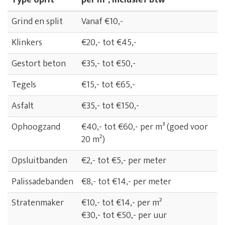
Type oprit
per m², inclusief btw*
Grind en split
Vanaf €10,-
Klinkers
€20,- tot €45,-
Gestort beton
€35,- tot €50,-
Tegels
€15,- tot €65,-
Asfalt
€35,- tot €150,-
Ophoogzand
€40,- tot €60,- per m³ (goed voor
20 m²)
Opsluitbanden
€2,- tot €5,- per meter
Palissadebanden
€8,- tot €14,- per meter
Stratenmaker
€10,- tot €14,- per m²
€30,- tot €50,- per uur