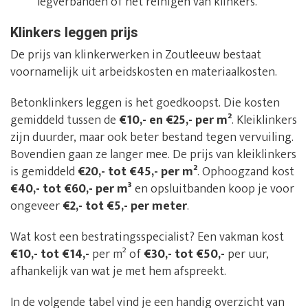
legverbanden of het reinigen van klinkers.
Klinkers leggen prijs
De prijs van klinkerwerken in Zoutleeuw bestaat
voornamelijk uit arbeidskosten en materiaalkosten.
Betonklinkers leggen is het goedkoopst. Die kosten
gemiddeld tussen de
€10,- en €25,- per m²
. Kleiklinkers
zijn duurder, maar ook beter bestand tegen vervuiling.
Bovendien gaan ze langer mee. De prijs van kleiklinkers
is gemiddeld
€20,- tot €45,- per m²
. Ophoogzand kost
€40,- tot €60,- per m³
en opsluitbanden koop je voor
ongeveer
€2,- tot €5,- per meter
.
Wat kost een bestratingsspecialist? Een vakman kost
€10,- tot €14,-
per m² of
€30,- tot €50,-
per uur,
afhankelijk van wat je met hem afspreekt.
In de volgende tabel vind je een handig overzicht van