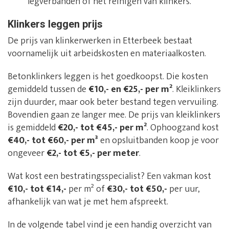
legverbanden of het reinigen van klinkers.
Klinkers leggen prijs
De prijs van klinkerwerken in Etterbeek bestaat
voornamelijk uit arbeidskosten en materiaalkosten.
Betonklinkers leggen is het goedkoopst. Die kosten
gemiddeld tussen de
€10,- en €25,- per m²
. Kleiklinkers
zijn duurder, maar ook beter bestand tegen vervuiling.
Bovendien gaan ze langer mee. De prijs van kleiklinkers
is gemiddeld
€20,- tot €45,- per m²
. Ophoogzand kost
€40,- tot €60,- per m³
en opsluitbanden koop je voor
ongeveer
€2,- tot €5,- per meter
.
Wat kost een bestratingsspecialist? Een vakman kost
€10,- tot €14,-
per m² of
€30,- tot €50,-
per uur,
afhankelijk van wat je met hem afspreekt.
In de volgende tabel vind je een handig overzicht van