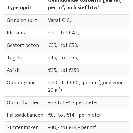
Gemiddelde kosten in [jaartal]
Type oprit
per m², inclusief btw*
Grind en split
Vanaf €10,-
Klinkers
€20,- tot €45,-
Gestort beton
€35,- tot €50,-
Tegels
€15,- tot €65,-
Asfalt
€35,- tot €150,-
Ophoogzand
€40,- tot €60,- per m³ (goed voor
20 m²)
Opsluitbanden
€2,- tot €5,- per meter
Palissadebanden
€8,- tot €14,- per meter
Stratenmaker
€10,- tot €14,- per m²