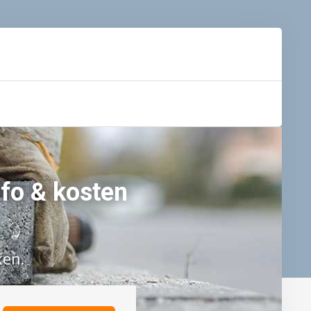
nfo & kosten
ken.