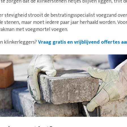
e zorgen dat de klinkerstenen netjes blijven liggen, trilt d
 stevigheid strooit de bestratingsspecialist voegzand over
de stenen, maar moet iedere paar jaar herhaald worden. Vo
e vakman met voegmortel voegen.
an klinkerleggers?
Vraag gratis en vrijblijvend offertes aa