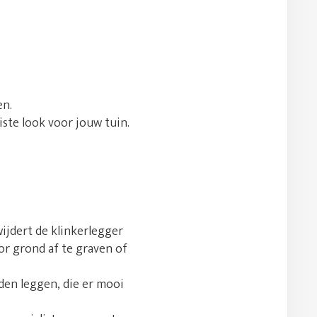
en.
uiste look voor jouw tuin.
jdert de klinkerlegger
or grond af te graven of
den leggen, die er mooi