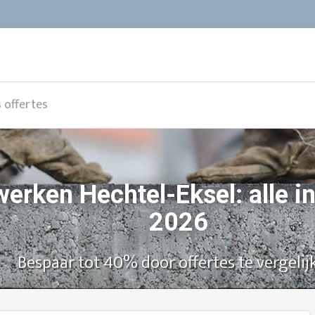
s offertes
werken Hechtel-Eksel: alle i
2026
Bespaar tot 40% door offertes te vergelij