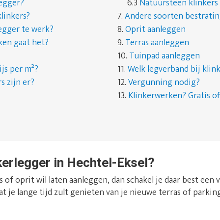
legger?
6.3
Natuursteen klinkers
linkers?
7.
Andere soorten bestrati
egger te werk?
8.
Oprit aanleggen
ken gaat het?
9.
Terras aanleggen
10.
Tuinpad aanleggen
ijs per m²?
11.
Welk legverband bij kli
s zijn er?
12.
Vergunning nodig?
13.
Klinkerwerken? Gratis of
kerlegger in Hechtel-Eksel?
 of oprit wil laten aanleggen, dan schakel je daar best een
at je lange tijd zult genieten van je nieuwe terras of parking