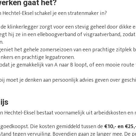
werken gaat het?
 Hechtel-Eksel schakel je een stratenmaker in?
: de klinkerlegger zorgt voor een stevig geheel door dikke e
egt hij ze in een elleboogverband of visgraatverband, zoda
n.
 geniet het gehele zomerseizoen van een prachtige zitplek b
linkers en prachtige legpatronen.
zodat je gemakkelijk van A naar B loopt, of een mooie route 
rbij moet je denken aan persoonlijk advies geven over gesch
ijs
in Hechtel-Eksel bestaat voornamelijk uit arbeidskosten en 
t goedkoopst. Die kosten gemiddeld tussen de
€10,- en €25,
tand tegen vervuiling. Bovendien gaan ze langer mee. De prij