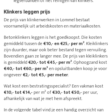
legverbanden of het reinigen van klinkers.
Klinkers leggen prijs
De prijs van klinkerwerken in Lommel bestaat
voornamelijk uit arbeidskosten en materiaalkosten.
Betonklinkers leggen is het goedkoopst. Die kosten
gemiddeld tussen de
€10,- en €25,- per m²
. Kleiklinkers
zijn duurder, maar ook beter bestand tegen vervuiling.
Bovendien gaan ze langer mee. De prijs van kleiklinkers
is gemiddeld
€20,- tot €45,- per m²
. Ophoogzand kost
€40,- tot €60,- per m³
en opsluitbanden koop je voor
ongeveer
€2,- tot €5,- per meter
.
Wat kost een bestratingsspecialist? Een vakman kost
€10,- tot €14,-
per m² of
€30,- tot €50,-
per uur,
afhankelijk van wat je met hem afspreekt.
In de volgende tabel vind je een handig overzicht van