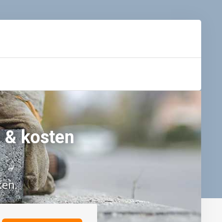
 & kosten
ken.