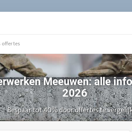
s offertes
erwerken Meeuwen: alle info
2026
Bespaar tot 40% door offertes te vergelij