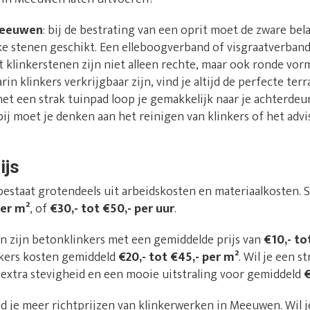
Meeuwen
: bij de bestrating van een oprit moet de zware bel
ke stenen geschikt. Een elleboogverband of visgraatverband
t klinkerstenen zijn niet alleen rechte, maar ook ronde vor
n klinkers verkrijgbaar zijn, vind je altijd de perfecte terr
met een strak tuinpad loop je gemakkelijk naar je achterdeur
rbij moet je denken aan het reinigen van klinkers of het adv
ijs
bestaat grotendeels uit arbeidskosten en materiaalkosten.
per m²
, of
€30,- tot €50,- per uur
.
n zijn betonklinkers met een gemiddelde prijs van
€10,- to
nkers kosten gemiddeld
€20,- tot €45,- per m²
. Wil je een 
extra stevigheid en een mooie uitstraling voor gemiddeld
€
nd je meer richtprijzen van klinkerwerken in Meeuwen. Wil je