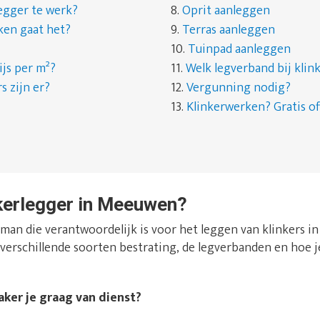
egger te werk?
8.
Oprit aanleggen
ken gaat het?
9.
Terras aanleggen
10.
Tuinpad aanleggen
ijs per m²?
11.
Welk legverband bij kli
s zijn er?
12.
Vergunning nodig?
13.
Klinkerwerken? Gratis of
nkerlegger in Meeuwen?
man die verantwoordelijk is voor het leggen van klinkers in j
de verschillende soorten bestrating, de legverbanden en ho
ker je graag van dienst?