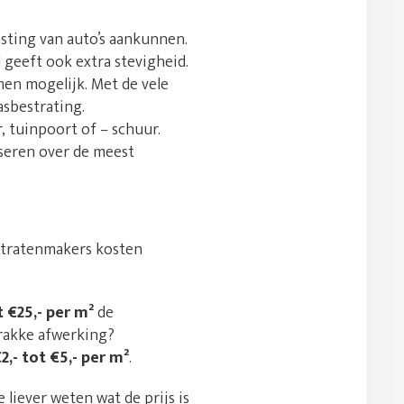
asting van auto’s aankunnen.
 geeft ook extra stevigheid.
men mogelijk. Met de vele
asbestrating.
, tuinpoort of – schuur.
iseren over de meest
 Stratenmakers kosten
t €25,- per m²
de
strakke afwerking?
2,- tot €5,- per m²
.
 liever weten wat de prijs is