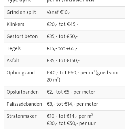
Type oprit
per m², inclusief btw*
Grind en split
Vanaf €10,-
Klinkers
€20,- tot €45,-
Gestort beton
€35,- tot €50,-
Tegels
€15,- tot €65,-
Asfalt
€35,- tot €150,-
Ophoogzand
€40,- tot €60,- per m³ (goed voor
20 m²)
Opsluitbanden
€2,- tot €5,- per meter
Palissadebanden
€8,- tot €14,- per meter
Stratenmaker
€10,- tot €14,- per m²
€30,- tot €50,- per uur