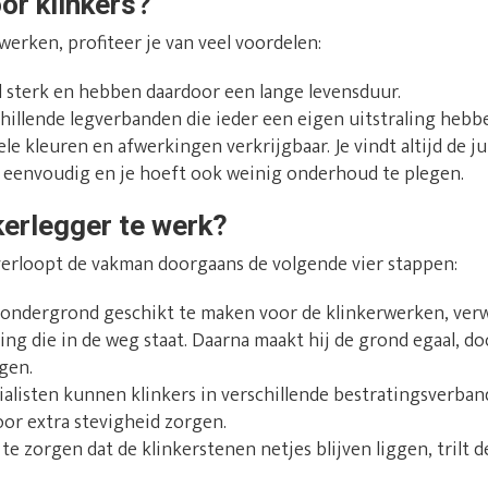
or klinkers?
werken, profiteer je van veel voordelen:
l sterk en hebben daardoor een lange levensduur.
chillende legverbanden die ieder een eigen uitstraling hebb
ele kleuren en afwerkingen verkrijgbaar. Je vindt altijd de j
en eenvoudig en je hoeft ook weinig onderhoud te plegen.
kerlegger te werk?
 verloopt de vakman doorgaans de volgende vier stappen:
ndergrond geschikt te maken voor de klinkerwerken, verwi
ing die in de weg staat. Daarna maakt hij de grond egaal, do
gen.
alisten kunnen klinkers in verschillende bestratingsverban
oor extra stevigheid zorgen.
e zorgen dat de klinkerstenen netjes blijven liggen, trilt d