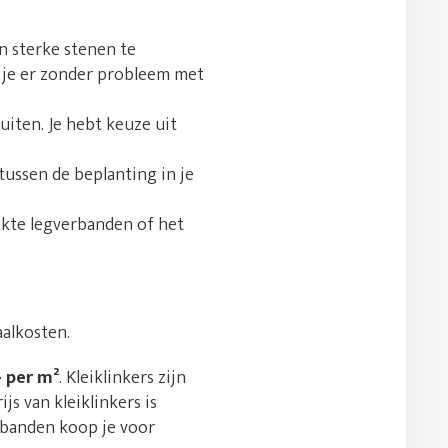
n sterke stenen te
t je er zonder probleem met
uiten. Je hebt keuze uit
tussen de beplanting in je
ikte legverbanden of het
aalkosten.
- per m²
. Kleiklinkers zijn
s van kleiklinkers is
tbanden koop je voor