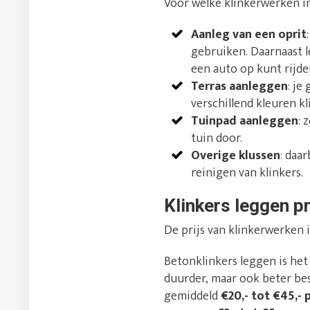
Voor welke klinkerwerken in
Aanleg van een oprit
gebruiken. Daarnaast l
een auto op kunt rijde
Terras aanleggen
: je
verschillend kleuren k
Tuinpad aanleggen
: 
tuin door.
Overige klussen
: daa
reinigen van klinkers.
Klinkers leggen pr
De prijs van klinkerwerken 
Betonklinkers leggen is he
duurder, maar ook beter bes
gemiddeld
€20,- tot €45,- 