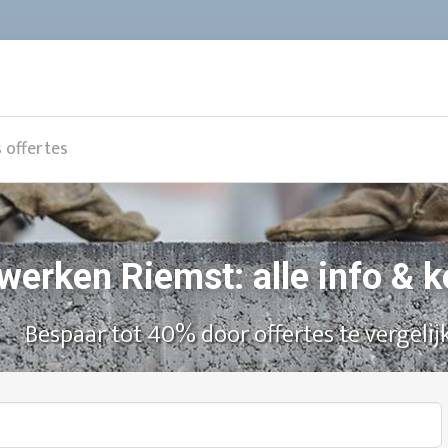
s offertes
werken Riemst: alle info & 
Bespaar tot 40% door offertes te vergelij