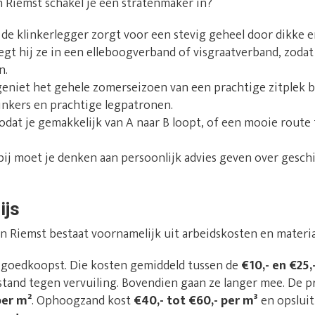
 Riemst schakel je een stratenmaker in?
: de klinkerlegger zorgt voor een stevig geheel door dikke e
egt hij ze in een elleboogverband of visgraatverband, zoda
n.
 geniet het gehele zomerseizoen van een prachtige zitplek b
linkers en prachtige legpatronen.
zodat je gemakkelijk van A naar B loopt, of een mooie route 
rbij moet je denken aan persoonlijk advies geven over gesch
ijs
in Riemst bestaat voornamelijk uit arbeidskosten en materi
t goedkoopst. Die kosten gemiddeld tussen de
€10,- en €25,
tand tegen vervuiling. Bovendien gaan ze langer mee. De prij
per m²
. Ophoogzand kost
€40,- tot €60,- per m³
en opslui