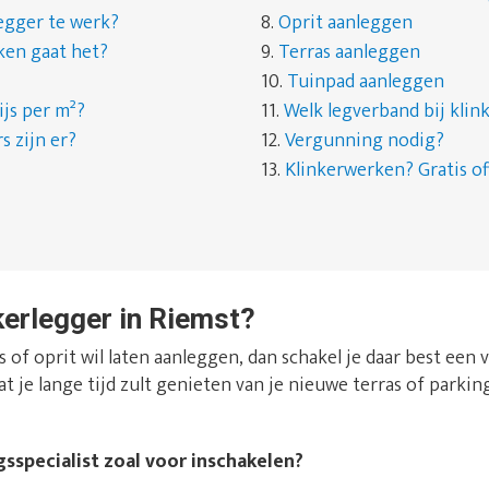
egger te werk?
8.
Oprit aanleggen
ken gaat het?
9.
Terras aanleggen
10.
Tuinpad aanleggen
ijs per m²?
11.
Welk legverband bij kli
s zijn er?
12.
Vergunning nodig?
13.
Klinkerwerken? Gratis of
kerlegger in Riemst?
 of oprit wil laten aanleggen, dan schakel je daar best een
at je lange tijd zult genieten van je nieuwe terras of parking
gsspecialist zoal voor inschakelen?