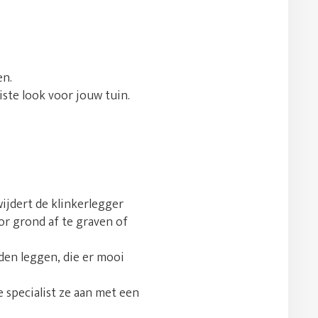
en.
uiste look voor jouw tuin.
jdert de klinkerlegger
or grond af te graven of
den leggen, die er mooi
e specialist ze aan met een