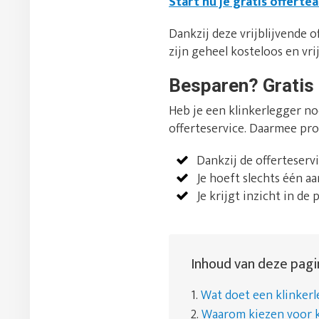
Start nu je gratis offerte
Dankzij deze vrijblijvende of
zijn geheel kosteloos en vrij
Besparen? Gratis 
Heb je een klinkerlegger no
offerteservice. Daarmee pro
Dankzij de offerteserv
Je hoeft slechts één a
Je krijgt inzicht in de 
Inhoud van deze pagi
1.
Wat doet een klinker
2.
Waarom kiezen voor k