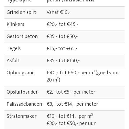
Type oprit
per m², inclusief btw*
Grind en split
Vanaf €10,-
Klinkers
€20,- tot €45,-
Gestort beton
€35,- tot €50,-
Tegels
€15,- tot €65,-
Asfalt
€35,- tot €150,-
Ophoogzand
€40,- tot €60,- per m³ (goed voor
20 m²)
Opsluitbanden
€2,- tot €5,- per meter
Palissadebanden
€8,- tot €14,- per meter
Stratenmaker
€10,- tot €14,- per m²
€30,- tot €50,- per uur