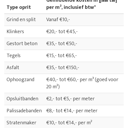
Gemiddelde kosten in [jaartal]
Type oprit
per m², inclusief btw*
Grind en split
Vanaf €10,-
Klinkers
€20,- tot €45,-
Gestort beton
€35,- tot €50,-
Tegels
€15,- tot €65,-
Asfalt
€35,- tot €150,-
Ophoogzand
€40,- tot €60,- per m³ (goed voor
20 m²)
Opsluitbanden
€2,- tot €5,- per meter
Palissadebanden
€8,- tot €14,- per meter
Stratenmaker
€10,- tot €14,- per m²